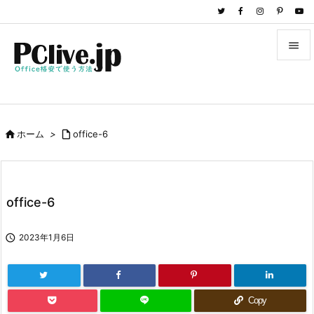


メニュ

サイド

ホーム
>

office-6

前へ

次へ
office-6

検索

2023年1月6日
Copy