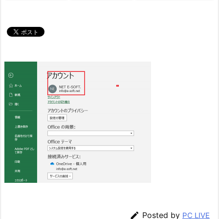

Posted by
PC LIVE