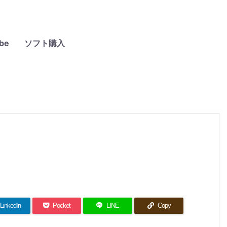
be
ソフト購入
LinkedIn
Pocket
LINE
Copy