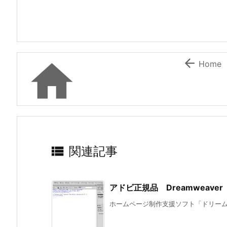


Home

関連記事
アドビ正規品 Dreamweav
ホームページ制作支援ソフト「ドリームウ