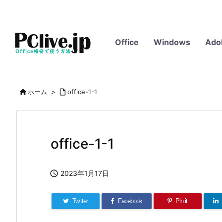
Office
Windows
Ado

ホーム
>

office-1-1
office-1-1

2023年1月17日
Twitter
Facebook
Pin it