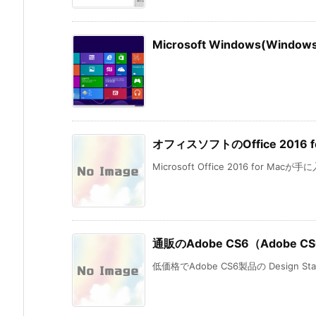
Microsoft Windows(Wi
オフィスソフトのOffice 201
Microsoft Office 2016 for Mac
通販のAdobe CS6（Adobe CS6
低価格でAdobe CS6製品の Design St