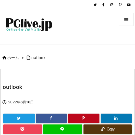


メニュ

サイド

ホーム
>

outlook

前へ

次へ
outlook

検索

2022年6月16日
Copy