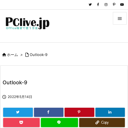


メニュ

サイド

ホーム
>

Outlook-9

前へ

次へ
Outlook-9

検索

2022年5月14日
Copy