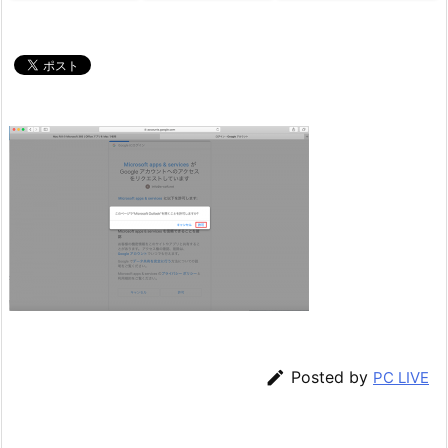

Posted by
PC LIVE