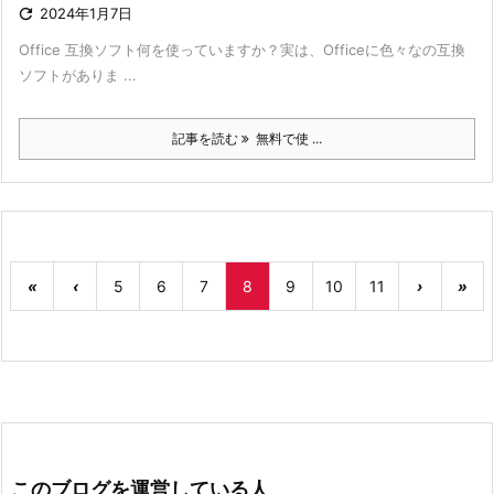

2024年1月7日
Office 互換ソフト何を使っていますか？実は、Officeに色々なの互換
ソフトがありま ...
記事を読む
無料で使 ...
«
‹
5
6
7
8
9
10
11
›
»
このブログを運営している人