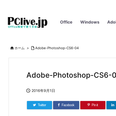
Office
Windows
Ado

ホーム
>

Adobe-Photoshop-CS6-04
Adobe-Photoshop-CS6-

2016年9月1日
Twitter
Facebook
Pin it