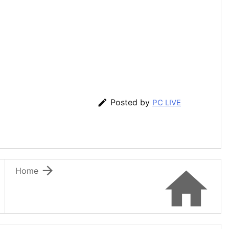

Posted by
PC LIVE


Home