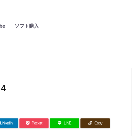
be
ソフト購入
04
LinkedIn
Pocket
LINE
Copy