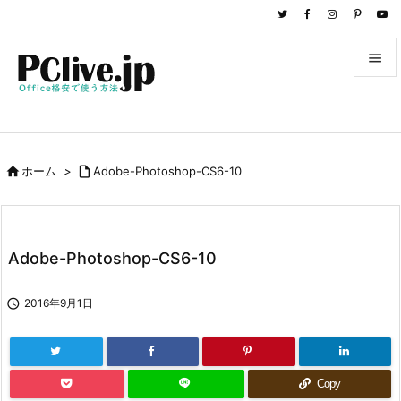


メニュ

サイド

ホーム
>

Adobe-Photoshop-CS6-10

前へ

次へ
Adobe-Photoshop-CS6-10

検索

2016年9月1日
Copy