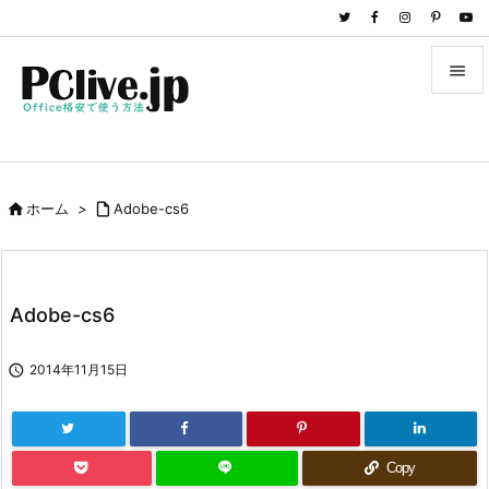


メニュ

サイド

ホーム
>

Adobe-cs6

前へ

次へ
Adobe-cs6

検索

2014年11月15日
Copy