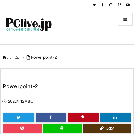


メニュ

サイド

ホーム
>

Powerpoint-2

前へ

次へ
Powerpoint-2

検索

2022年12月8日
Copy