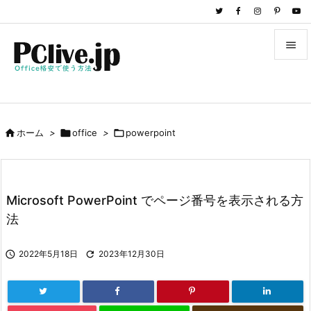


メニュ

サイド

ホーム
>

office
>

powerpoint

前へ

次へ
Microsoft PowerPoint でページ番号を表示される方

法
検索

2022年5月18日

2023年12月30日