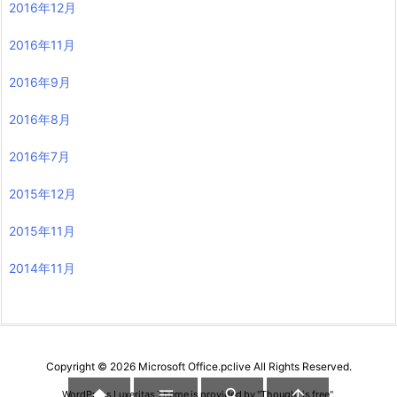
2016年12月
2016年11月
2016年9月
2016年8月
2016年7月
2015年12月
2015年11月
2014年11月
Copyright ©
2026
Microsoft Office.pclive
All Rights Reserved.




WordPress Luxeritas Theme is provided by "
Thought is free
".