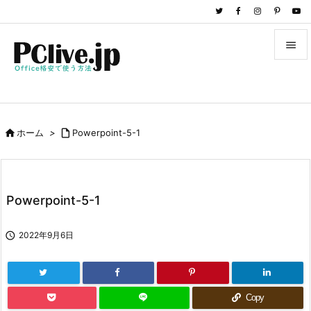


メニュ

サイド

ホーム
>

Powerpoint-5-1

前へ

次へ
Powerpoint-5-1

検索

2022年9月6日
Copy