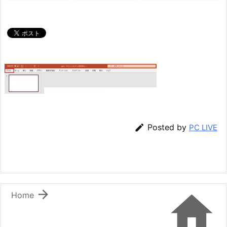

Posted by
PC LIVE


Home