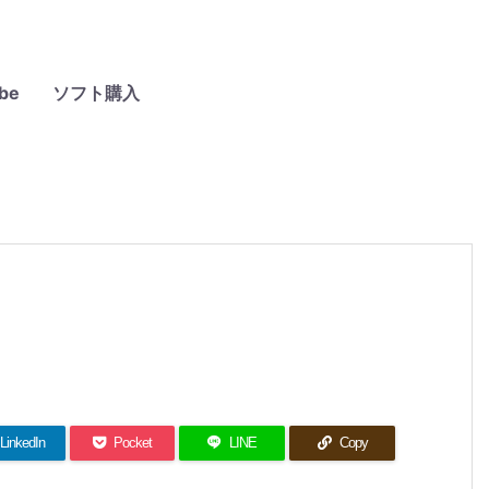
be
ソフト購入
LinkedIn
Pocket
LINE
Copy