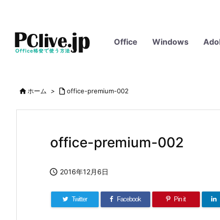
Office
Windows
Ado

ホーム
>

office-premium-002
office-premium-002

2016年12月6日
Twitter
Facebook
Pin it