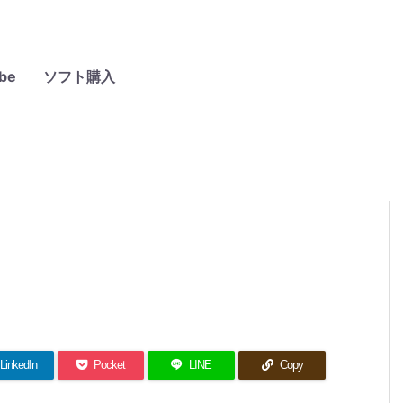
be
ソフト購入
LinkedIn
Pocket
LINE
Copy