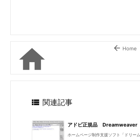


Home

関連記事
アドビ正規品 Dreamweav
ホームページ制作支援ソフト「ドリームウ