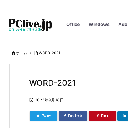
Office
Windows
Ado

ホーム
>

WORD-2021
WORD-2021

2023年9月18日
Twitter
Facebook
Pin it