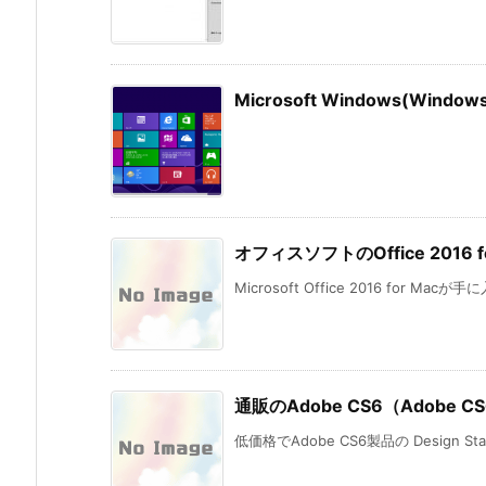
Microsoft Windows(Wi
オフィスソフトのOffice 201
Microsoft Office 2016 for Mac
通販のAdobe CS6（Adobe CS6
低価格でAdobe CS6製品の Design St