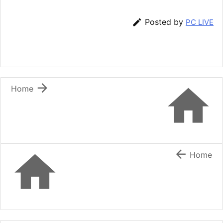

Posted by
PC LIVE


Home


Home