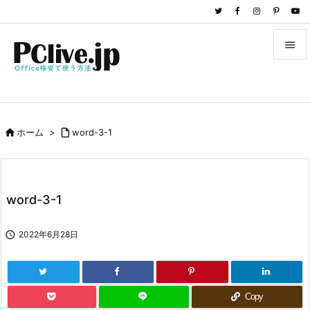


メニュ

サイド

ホーム
>

word-3-1

前へ

次へ
word-3-1

検索

2022年6月28日
Copy