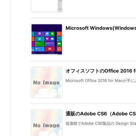
Microsoft Windows(Wi
オフィスソフトのOffice 201
Microsoft Office 2016 for Mac
通販のAdobe CS6（Adobe CS6
低価格でAdobe CS6製品の Design St