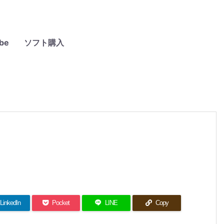
be
ソフト購入
LinkedIn
Pocket
LINE
Copy