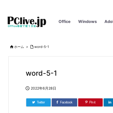
Office
Windows
Ado

ホーム
>

word-5-1
word-5-1

2022年6月28日
Twitter
Facebook
Pin it