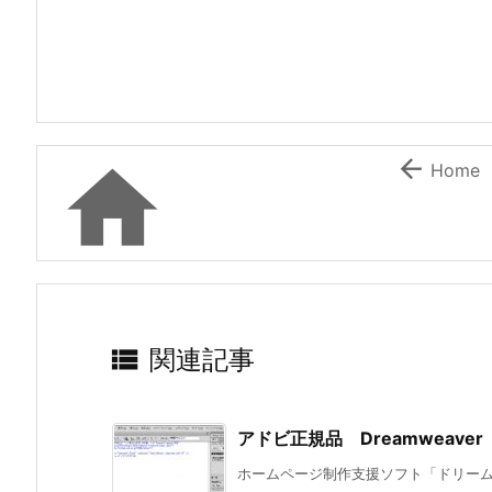


Home

関連記事
アドビ正規品 Dreamweav
ホームページ制作支援ソフト「ドリームウ