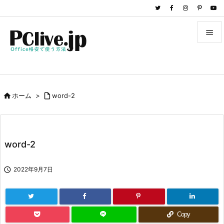


メニュ

サイド

ホーム
>

word-2

前へ

次へ
word-2

検索

2022年9月7日
Copy