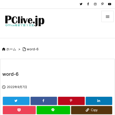


メニュ

サイド

ホーム
>

word-6

前へ

次へ
word-6

検索

2022年9月7日
Copy