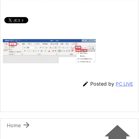

Posted by
PC LIVE


Home