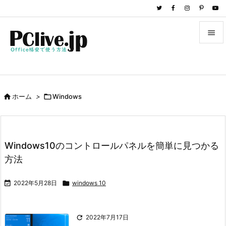


メニュ

サイド

ホーム
>

Windows

前へ

次へ
Windows10のコントロールパネルを簡単に見つかる

方法
検索

2022年5月28日

windows 10

2022年7月17日