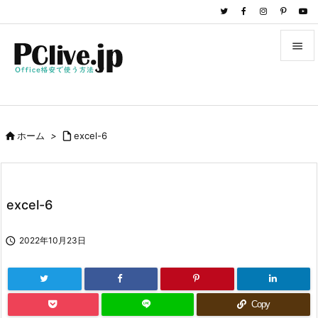


メニュ

サイド

ホーム
>

excel-6

前へ

次へ
excel-6

検索

2022年10月23日
Copy