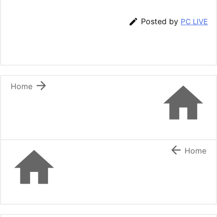

Posted by
PC LIVE


Home


Home