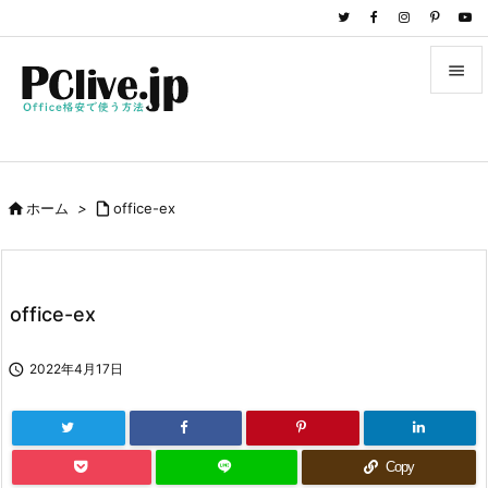


メニュ

サイド

ホーム
>

office-ex

前へ

次へ
office-ex

検索

2022年4月17日
Copy