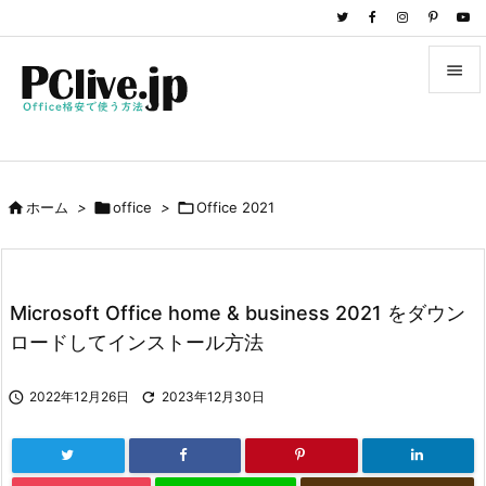


メニュ

サイド

ホーム
>

office
>

Office 2021

前へ

次へ
Microsoft Office home & business 2021 をダウン

ロードしてインストール方法
検索

2022年12月26日

2023年12月30日