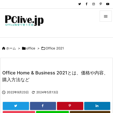


メニュ

サイド

ホーム
>

office
>

Office 2021

前へ

次へ
Office Home & Business 2021とは、価格や内容、

購入方法など
検索

2022年9月23日

2024年5月13日