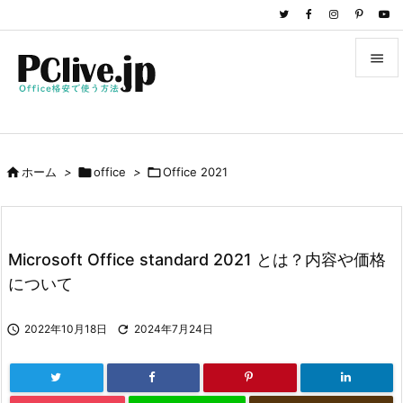


メニュ

サイド

ホーム
>

office
>

Office 2021

前へ

次へ
Microsoft Office standard 2021 とは？内容や価格

について
検索

2022年10月18日

2024年7月24日