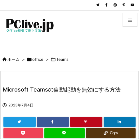


メニュ

サイド

ホーム
>

office
>

Teams

前へ

次へ
Microsoft Teamsの自動起動を無効にする方法

検索

2023年7月4日
Copy