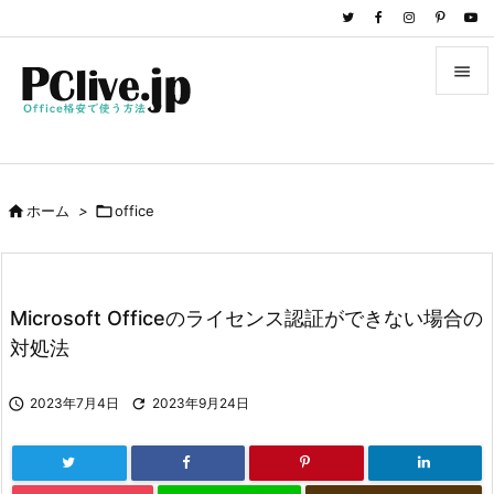


メニュ

サイド

ホーム
>

office

前へ

次へ
Microsoft Officeのライセンス認証ができない場合の

対処法
検索

2023年7月4日

2023年9月24日