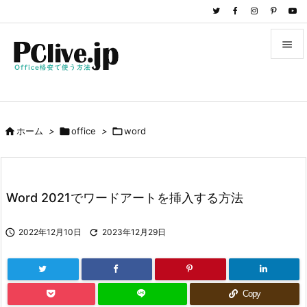


メニュ

サイド

ホーム
>

office
>

word

前へ

次へ
Word 2021でワードアートを挿入する方法

検索

2022年12月10日

2023年12月29日
Copy