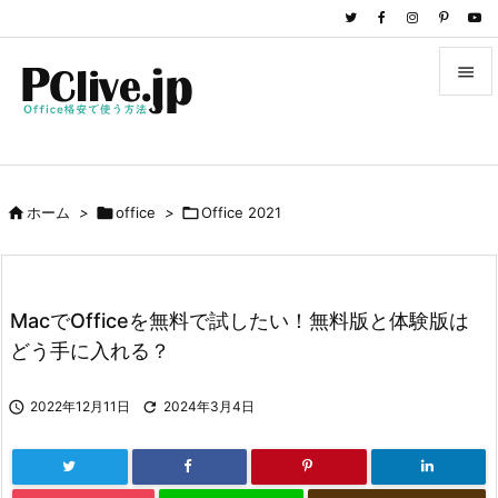


メニュ

サイド

ホーム
>

office
>

Office 2021

前へ

次へ
MacでOfficeを無料で試したい！無料版と体験版は

どう手に入れる？
検索

2022年12月11日

2024年3月4日