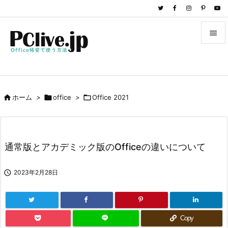


メニュ

サイド

ホーム
>

office
>

Office 2021

前へ

次へ
通常版とアカデミック版のOfficeの違いについて

検索

2023年2月28日
Copy