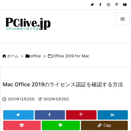


メニュ

サイド

ホーム
>

office
>

Office 2019 for Mac

前へ

次へ
Mac Office 2019のライセンス認証を確認する方法

検索

2021年12月23日

2022年3月25日
Copy