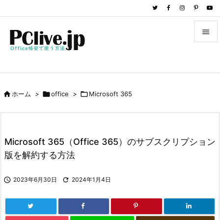


メニュ

サイド

ホーム
>

office
>

Microsoft 365

前へ

次へ
Microsoft 365（Office 365）のサブスクリプション

版を解約する方法
検索

2023年6月30日

2024年1月4日