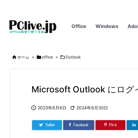
Office
Windows
Ado

ホーム
>

office
>

Outlook
Microsoft Outloo

2023年6月6日

2024年9月30日
Twitter
Facebook
Pin it